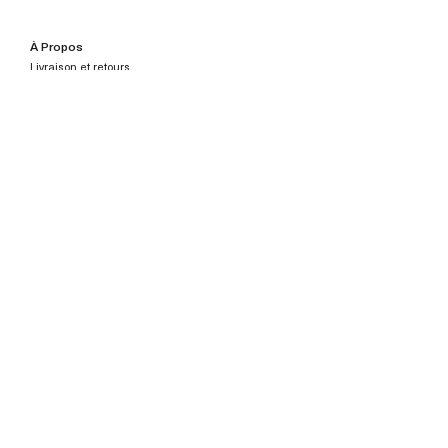
À Propos
Livraison et retours
Mentions légales
CGV
Contact
hello@lafabriquebroderie.com
pro@lafabriquebroderie.com
2026 © La Fabrique Broderie Tous droits réservés.