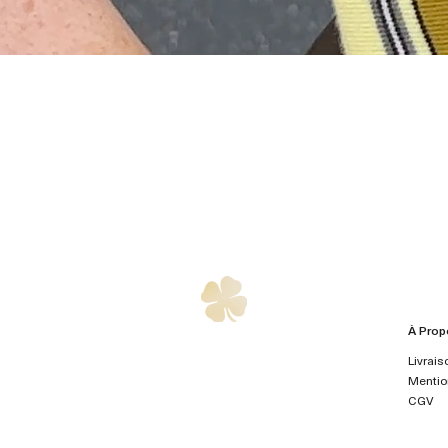
À Prop
Livrais
Mentio
CGV