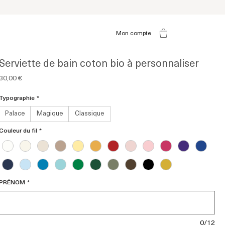
Mon compte
Serviette de bain coton bio à personnaliser
Prix
30,00 €
Typographie
*
Palace
Magique
Classique
Couleur du fil
*
PRÉNOM
*
0/12