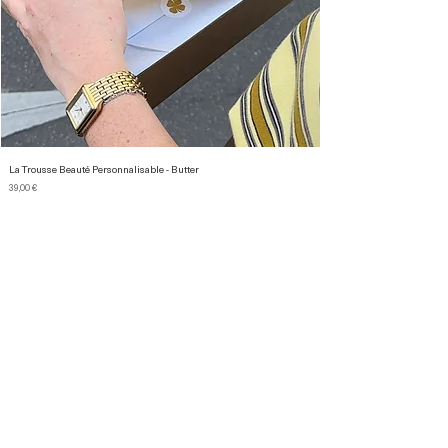
La Trousse Beauté Personnalisable - Butter
Prix
39,00 €