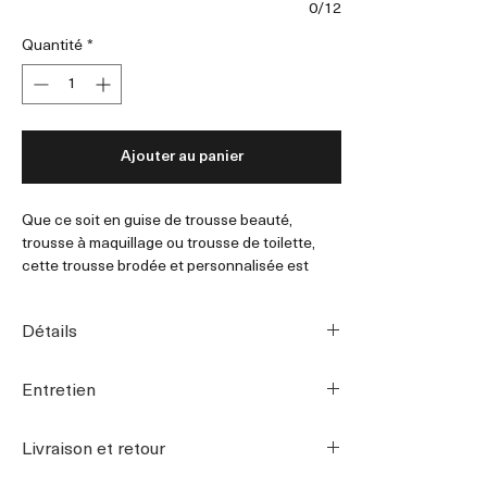
0/12
Quantité
*
Ajouter au panier
Que ce soit en guise de trousse beauté,
trousse à maquillage ou trousse de toilette,
cette trousse brodée et personnalisée est
parfaite pour ranger vos soins, produits et
petits accessoires.
Détails
Une poche de rangement se cache à l'intérieur
La Trousse de Toilette Rétro dotée d'une
(voir deuxième photo)
Entretien
poche zippée, est brodée avec vos mots dans
mon atelier parisien.
Couleur de la broderie sur la première photo :
Lavage délicat en machine, 30°C
ROUGE
Livraison et retour
Laver avec coloris similaires
• Tissus intérieur: 100% coton, beige
Couleurs qui matchent avec la trousse :
Ne pas blanchir